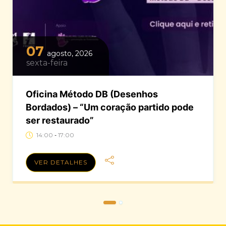
07
agosto, 2026
sexta-feira
Oficina Método DB (Desenhos
Bordados) – “Um coração partido pode
ser restaurado”
14:00
17:00
-
VER DETALHES